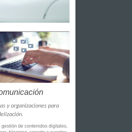
comunicación
sas y organizaciones para
elización.
gestión de contenidos digitales,