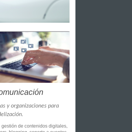
comunicación
sas y organizaciones para
elización.
gestión de contenidos digitales,