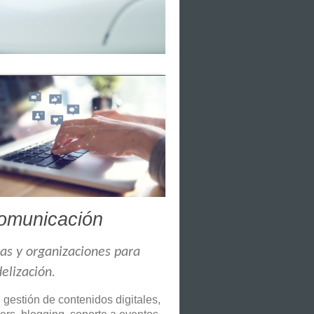
comunicación
sas y organizaciones para
elización.
gestión de contenidos digitales,